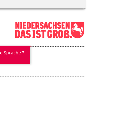
te Sprache
n