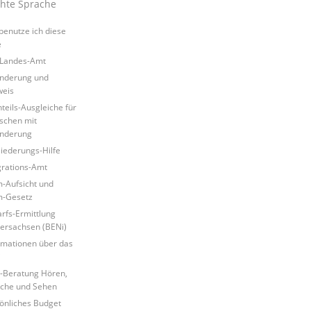
chte Sprache
benutze ich diese
e
Landes-Amt
nderung und
eis
teils-Ausgleiche für
chen mit
nderung
liederungs-Hilfe
grations-Amt
-Aufsicht und
m-Gesetz
rfs-Ermittlung
ersachsen (BENi)
rmationen über das
i
-Beratung Hören,
che und Sehen
önliches Budget