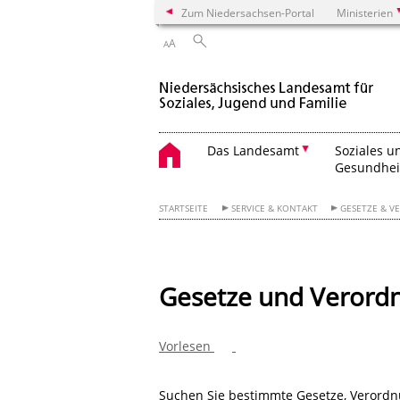
Zum Niedersachsen-Portal
Ministerien
A
A
Das Landesamt
Soziales u
Gesundhei
STARTSEITE
SERVICE & KONTAKT
GESETZE & 
Gesetze und Verord
Vorlesen
Suchen Sie bestimmte Gesetze, Verordn