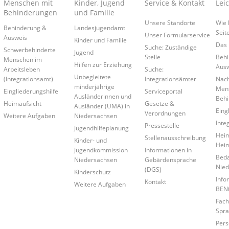
Menschen mit
Kinder, Jugend
Service & Kontakt
Lei
Behinderungen
und Familie
Unsere Standorte
Wie 
Behinderung &
Landesjugendamt
Seit
Unser Formularservice
Ausweis
Kinder und Familie
Das 
Suche: Zuständige
Schwerbehinderte
Jugend
Stelle
Behi
Menschen im
Hilfen zur Erziehung
Ausw
Arbeitsleben
Suche:
Unbegleitete
(Integrationsamt)
Integrationsämter
Nach
minderjährige
Mens
Eingliederungshilfe
Serviceportal
Ausländerinnen und
Behi
Heimaufsicht
Gesetze &
Ausländer (UMA) in
Eing
Verordnungen
Weitere Aufgaben
Niedersachsen
Inte
Pressestelle
Jugendhilfeplanung
Heim
Stellenausschreibung
Kinder- und
Hei
Jugendkommission
Informationen in
Beda
Niedersachsen
Gebärdensprache
Nied
(DGS)
Kinderschutz
Info
Kontakt
Weitere Aufgaben
BEN
Fach
Spra
Pers