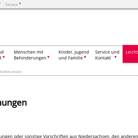
Service
Suchen
nd
Menschen mit
Kinder, Jugend
Service und
Leich
t
Behinderungen
und Familie
Kontakt
VERORDNUNGEN
nungen
ungen oder sonstige Vorschriften aus Niedersachsen, den andere