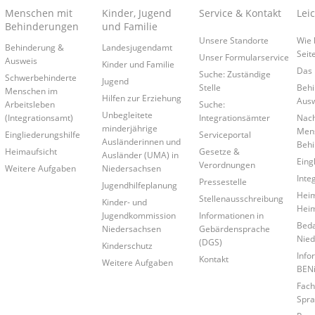
Menschen mit
Kinder, Jugend
Service & Kontakt
Lei
Behinderungen
und Familie
Unsere Standorte
Wie 
Behinderung &
Landesjugendamt
Seit
Unser Formularservice
Ausweis
Kinder und Familie
Das 
Suche: Zuständige
Schwerbehinderte
Jugend
Stelle
Behi
Menschen im
Hilfen zur Erziehung
Ausw
ur Verfügung.
Arbeitsleben
Suche:
Unbegleitete
(Integrationsamt)
Integrationsämter
Nach
minderjährige
Mens
Eingliederungshilfe
Serviceportal
Ausländerinnen und
Behi
Heimaufsicht
Gesetze &
Ausländer (UMA) in
Eing
Verordnungen
Weitere Aufgaben
Niedersachsen
Inte
Pressestelle
Jugendhilfeplanung
Heim
Stellenausschreibung
Kinder- und
Hei
Jugendkommission
Informationen in
Beda
Niedersachsen
Gebärdensprache
Nied
(DGS)
Kinderschutz
Info
Kontakt
Weitere Aufgaben
BEN
Fach
Spra