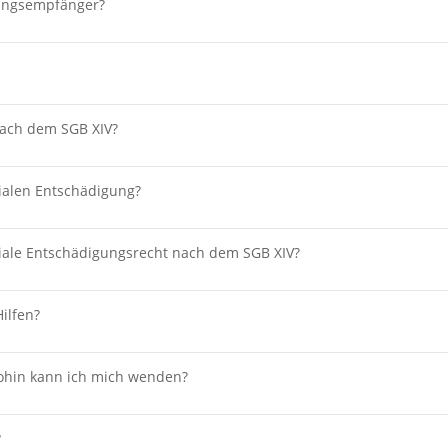
tungsempfänger?
nach dem SGB XIV?
ialen Entschädigung?
auf dieser Seite
iale Entschädigungsrecht nach dem SGB XIV?
- Informationen finden Sie
ilfen?
rechtlichen Rehabilitierungsgesetz (VwRehaG) - Informationen
ohin kann ich mich wenden?
?