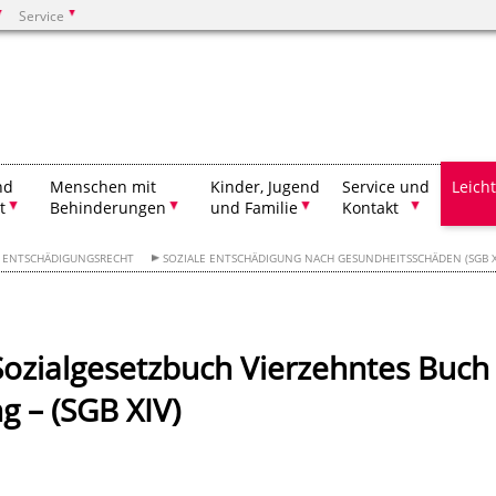
Service
Suchen
nd
Menschen mit
Kinder, Jugend
Service und
Leich
t
Behinderungen
und Familie
Kontakt
S ENTSCHÄDIGUNGSRECHT
SOZIALE ENTSCHÄDIGUNG NACH GESUNDHEITSSCHÄDEN (SGB X
ozialgesetzbuch Vierzehntes Buch
g – (SGB XIV)