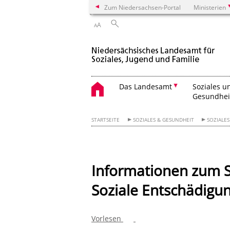
Zum Niedersachsen-Portal
Ministerien
A
A
Das Landesamt
Soziales u
Gesundhei
STARTSEITE
SOZIALES & GESUNDHEIT
SOZIALE
Informationen zum S
Soziale Entschädigun
Vorlesen