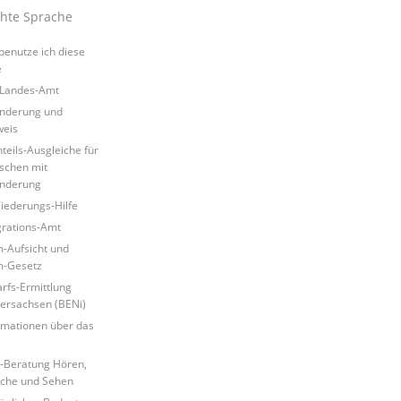
chte Sprache
benutze ich diese
e
Landes-Amt
nderung und
eis
teils-Ausgleiche für
chen mit
nderung
liederungs-Hilfe
grations-Amt
-Aufsicht und
m-Gesetz
rfs-Ermittlung
ersachsen (BENi)
rmationen über das
i
-Beratung Hören,
che und Sehen