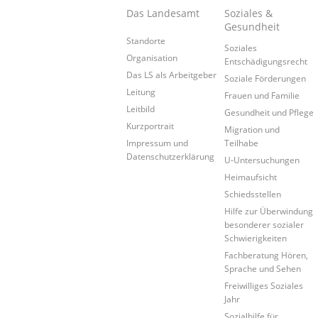
Das Landesamt
Soziales &
Gesundheit
Standorte
Soziales
Organisation
Entschädigungsrecht
Das LS als Arbeitgeber
Soziale Förderungen
Leitung
Frauen und Familie
Für Rückfragen stehen wir Ihnen gern z
Leitbild
Gesundheit und Pflege
Kurzportrait
Migration und
Impressum und
Teilhabe
Datenschutzerklärung
U-Untersuchungen
Heimaufsicht
Schiedsstellen
Hilfe zur Überwindung
besonderer sozialer
Schwierigkeiten
Fachberatung Hören,
Sprache und Sehen
Freiwilliges Soziales
Jahr
Sozialhilfe für