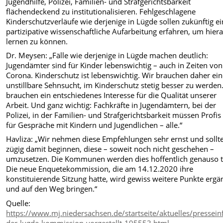
Jugendhilfe, Polizei, Familien- und Strafgerichtsbarkeit
flächendeckend zu institutionalisieren. Fehlgeschlagene
Kinderschutzverläufe wie derjenige in Lügde sollen zukünftig e
partizipative wissenschaftliche Aufarbeitung erfahren, um hier
lernen zu können.
Dr. Meysen: „Fälle wie derjenige in Lügde machen deutlich:
Jugendämter sind für Kinder lebenswichtig – auch in Zeiten von
Corona. Kinderschutz ist lebenswichtig. Wir brauchen daher ei
unstillbare Sehnsucht, im Kinderschutz stetig besser zu werden
brauchen ein entschiedenes Interesse für die Qualität unserer
Arbeit. Und ganz wichtig: Fachkräfte in Jugendämtern, bei der
Polizei, in der Familien- und Strafgerichtsbarkeit müssen Profis
für Gespräche mit Kindern und Jugendlichen – alle.“
Havliza: „Wir nehmen diese Empfehlungen sehr ernst und sollt
zügig damit beginnen, diese – soweit noch nicht geschehen –
umzusetzen. Die Kommunen werden dies hoffentlich genauso t
Die neue Enquetekommission, die am 14.12.2020 ihre
konstituierende Sitzung hatte, wird gewiss weitere Punkte erg
und auf den Weg bringen.“
Quelle:
https://www.mj.niedersachsen.de/startseite/aktuelles/pressei
der-lugde-kommission-vorgestellt-195553.html