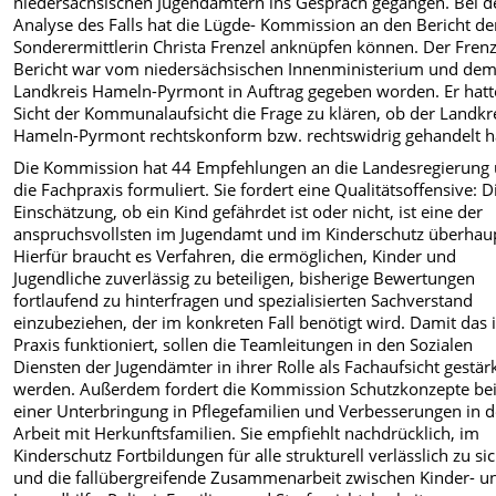
niedersächsischen Jugendämtern ins Gespräch gegangen. Bei d
Analyse des Falls hat die Lügde- Kommission an den Bericht de
Sonderermittlerin Christa Frenzel anknüpfen können. Der Frenz
Bericht war vom niedersächsischen Innenministerium und de
Landkreis Hameln-Pyrmont in Auftrag gegeben worden. Er hatt
Sicht der Kommunalaufsicht die Frage zu klären, ob der Landkr
Hameln-Pyrmont rechtskonform bzw. rechtswidrig gehandelt h
Die Kommission hat 44 Empfehlungen an die Landesregierung
die Fachpraxis formuliert. Sie fordert eine Qualitätsoffensive: D
Einschätzung, ob ein Kind gefährdet ist oder nicht, ist eine der
anspruchsvollsten im Jugendamt und im Kinderschutz überhau
Hierfür braucht es Verfahren, die ermöglichen, Kinder und
Jugendliche zuverlässig zu beteiligen, bisherige Bewertungen
fortlaufend zu hinterfragen und spezialisierten Sachverstand
einzubeziehen, der im konkreten Fall benötigt wird. Damit das 
Praxis funktioniert, sollen die Teamleitungen in den Sozialen
Diensten der Jugendämter in ihrer Rolle als Fachaufsicht gestär
werden. Außerdem fordert die Kommission Schutzkonzepte be
einer Unterbringung in Pflegefamilien und Verbesserungen in d
Arbeit mit Herkunftsfamilien. Sie empfiehlt nachdrücklich, im
Kinderschutz Fortbildungen für alle strukturell verlässlich zu si
und die fallübergreifende Zusammenarbeit zwischen Kinder- u