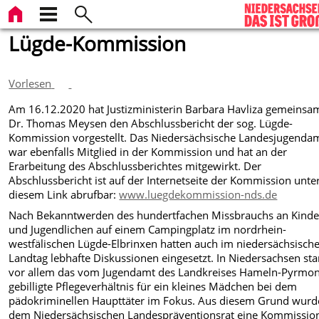
Lügde-Kommission
Vorlesen
Am 16.12.2020 hat Justizministerin Barbara Havliza gemeinsa
Dr. Thomas Meysen den Abschlussbericht der sog. Lügde-
Kommission vorgestellt. Das Niedersächsische Landesjugenda
war ebenfalls Mitglied in der Kommission und hat an der
Erarbeitung des Abschlussberichtes mitgewirkt. Der
Abschlussbericht ist auf der Internetseite der Kommission unte
diesem Link abrufbar:
www.luegdekommission-nds.de
Nach Bekanntwerden des hundertfachen Missbrauchs an Kind
und Jugendlichen auf einem Campingplatz im nordrhein-
westfälischen Lügde-Elbrinxen hatten auch im niedersächsisch
Landtag lebhafte Diskussionen eingesetzt. In Niedersachsen st
vor allem das vom Jugendamt des Landkreises Hameln-Pyrmon
gebilligte Pflegeverhältnis für ein kleines Mädchen bei dem
pädokriminellen Haupttäter im Fokus. Aus diesem Grund wurd
dem Niedersächsischen Landespräventionsrat eine Kommissio