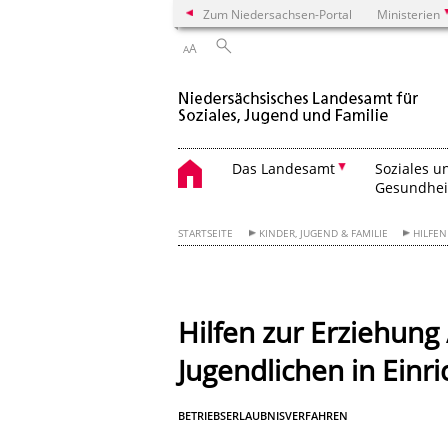
Zum Niedersachsen-Portal
Ministerien
A
A
Das Landesamt
Soziales u
Gesundhei
STARTSEITE
KINDER, JUGEND & FAMILIE
HILFEN
Hilfen zur Erziehung
Jugendlichen in Einr
BETRIEBSERLAUBNISVERFAHREN