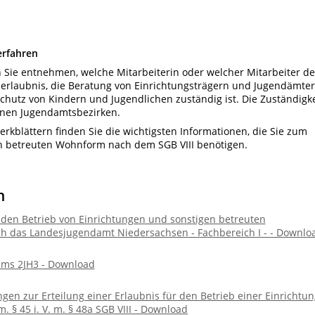
erfahren
 Sie entnehmen, welche Mitarbeiterin oder welcher Mitarbeiter de
bserlaubnis, die Beratung von Einrichtungsträgern und Jugendämte
chutz von Kindern und Jugendlichen
zuständig ist. Die Zuständigke
elnen Jugendamtsbezirken.
kblättern finden Sie die wichtigsten Informationen, die Sie zum
en betreuten Wohnform nach dem SGB VIII benötigen.
n
 den Betrieb von Einrichtungen und sonstigen betreuten
ch das Landesjugendamt Niedersachsen - Fachbereich I - - Downlo
ams 2JH3 - Download
gen zur Erteilung einer Erlaubnis für den Betrieb einer Einrichtun
§ 45 i. V. m. § 48a SGB VIII - Download