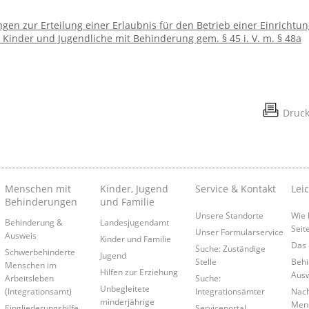
gen zur Erteilung einer Erlaubnis für den Betrieb einer Einrichtun
Kinder und Jugendliche mit Behinderung gem. § 45 i. V. m. § 48a
Druc
Menschen mit
Kinder, Jugend
Service & Kontakt
Lei
Behinderungen
und Familie
Unsere Standorte
Wie 
Behinderung &
Landesjugendamt
Seit
Unser Formularservice
Ausweis
Kinder und Familie
Das 
Suche: Zuständige
Schwerbehinderte
Jugend
Stelle
Behi
Menschen im
Hilfen zur Erziehung
Ausw
Arbeitsleben
Suche:
Unbegleitete
(Integrationsamt)
Integrationsämter
Nach
minderjährige
Mens
Eingliederungshilfe
Serviceportal