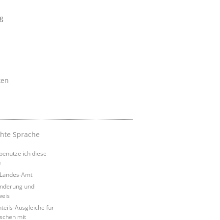
g
ken
chte Sprache
benutze ich diese
e
Landes-Amt
nderung und
eis
teils-Ausgleiche für
chen mit