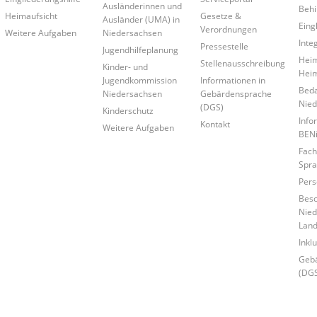
Ausländerinnen und
Behi
Heimaufsicht
Gesetze &
Ausländer (UMA) in
Eing
Verordnungen
Weitere Aufgaben
Niedersachsen
Inte
Pressestelle
Jugendhilfeplanung
Heim
Stellenausschreibung
Kinder- und
Hei
Jugendkommission
Informationen in
Beda
Niedersachsen
Gebärdensprache
Nied
(DGS)
Kinderschutz
Info
Kontakt
Weitere Aufgaben
BEN
Fach
Spra
Pers
Bes
Nied
Land
Inkl
Geb
(DGS