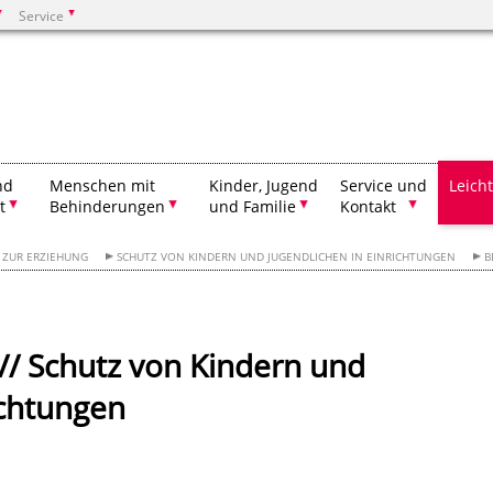
Service
Suchen
nd
Menschen mit
Kinder, Jugend
Service und
Leich
t
Behinderungen
und Familie
Kontakt
 ZUR ERZIEHUNG
SCHUTZ VON KINDERN UND JUGENDLICHEN IN EINRICHTUNGEN
B
 // Schutz von Kindern und
ichtungen