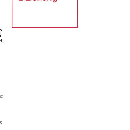
s
rn
it
ad
g