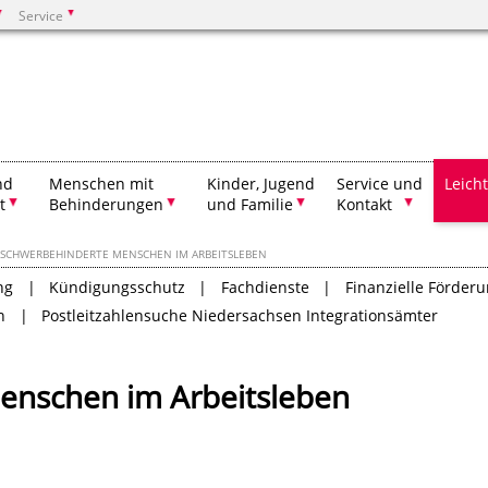
Service
Suchen
nd
Menschen mit
Kinder, Jugend
Service und
Leich
t
Behinderungen
und Familie
Kontakt
SCHWERBEHINDERTE MENSCHEN IM ARBEITSLEBEN
ng
Kündigungsschutz
Fachdienste
Finanzielle Förder
n
Postleitzahlensuche Niedersachsen Integrationsämter
enschen im Arbeitsleben