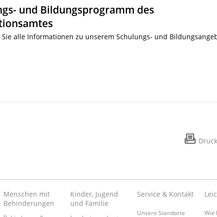
ngs- und Bildungsprogramm des
ationsamtes
n Sie alle Informationen zu unserem Schulungs- und Bildungsange
Druc
Menschen mit
Kinder, Jugend
Service & Kontakt
Lei
Behinderungen
und Familie
Unsere Standorte
Wie 