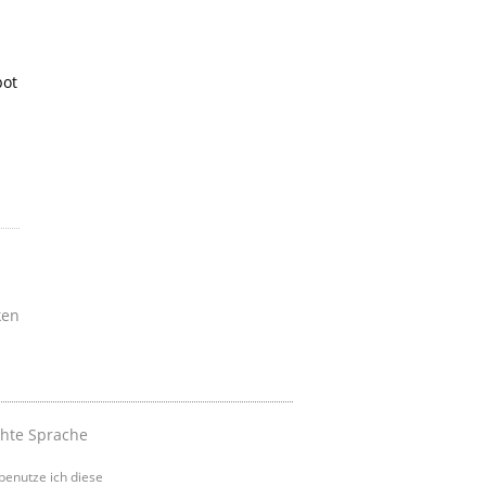
bot
ken
chte Sprache
benutze ich diese