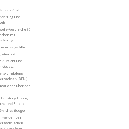
e
Landes-Amt
nderung und
eis
teils-Ausgleiche für
chen mit
nderung
liederungs-Hilfe
grations-Amt
-Aufsicht und
m-Gesetz
rfs-Ermittlung
ersachsen (BENi)
rmationen über das
i
-Beratung Hören,
che und Sehen
önliches Budget
chwerden beim
ersächsischen
es·jugendamt