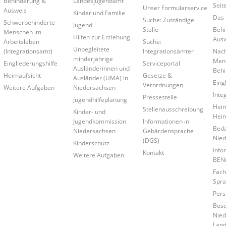
Behinderung &
Landesjugendamt
Seit
Unser Formularservice
Ausweis
Kinder und Familie
Das 
Suche: Zuständige
Schwerbehinderte
Jugend
Stelle
Behi
Menschen im
Hilfen zur Erziehung
Ausw
Arbeitsleben
Suche:
Unbegleitete
(Integrationsamt)
Integrationsämter
Nach
minderjährige
Mens
Eingliederungshilfe
Serviceportal
Ausländerinnen und
Behi
Heimaufsicht
Gesetze &
Ausländer (UMA) in
Eing
Verordnungen
Weitere Aufgaben
Niedersachsen
Inte
Pressestelle
Jugendhilfeplanung
Heim
Stellenausschreibung
Kinder- und
Hei
Jugendkommission
Informationen in
Beda
Niedersachsen
Gebärdensprache
Nied
(DGS)
Kinderschutz
Info
Kontakt
Weitere Aufgaben
BEN
Fach
Spra
Pers
Bes
Nied
Land