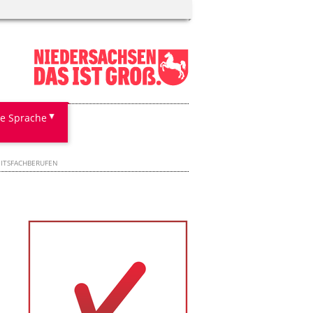
te Sprache
EITSFACHBERUFEN