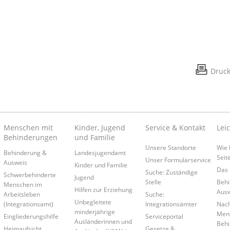
Druc
Menschen mit
Kinder, Jugend
Service & Kontakt
Lei
Behinderungen
und Familie
Unsere Standorte
Wie 
Behinderung &
Landesjugendamt
Seit
Unser Formularservice
Ausweis
Kinder und Familie
Das 
Suche: Zuständige
Schwerbehinderte
Jugend
Stelle
Behi
Menschen im
Hilfen zur Erziehung
Ausw
Arbeitsleben
Suche:
Unbegleitete
(Integrationsamt)
Integrationsämter
Nach
minderjährige
Mens
Eingliederungshilfe
Serviceportal
Ausländerinnen und
Behi
Heimaufsicht
Gesetze &