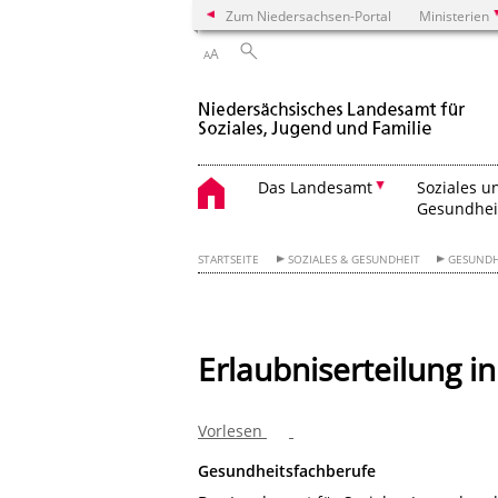
Zum Niedersachsen-Portal
Ministerien
A
A
Das Landesamt
Soziales u
Gesundhei
STARTSEITE
SOZIALES & GESUNDHEIT
GESUNDH
Erlaubniserteilung 
Vorlesen
Gesundheitsfachberufe