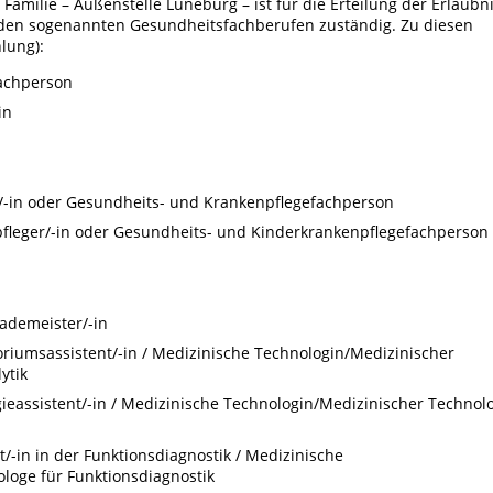
Familie – Außenstelle Lüneburg – ist für die Erteilung der Erlaubn
den sogenannten Gesundheitsfachberufen zuständig. Zu diesen
lung):
fachperson
in
/-in oder Gesundheits- und Krankenpflegefachperson
fleger/-in oder Gesundheits- und Kinderkrankenpflegefachperson
ademeister/-in
oriumsassistent/-in / Medizinische Technologin/Medizinischer
ytik
ieassistent/-in / Medizinische Technologin/Medizinischer Technol
t/-in in der Funktionsdiagnostik / Medizinische
loge für Funktionsdiagnostik