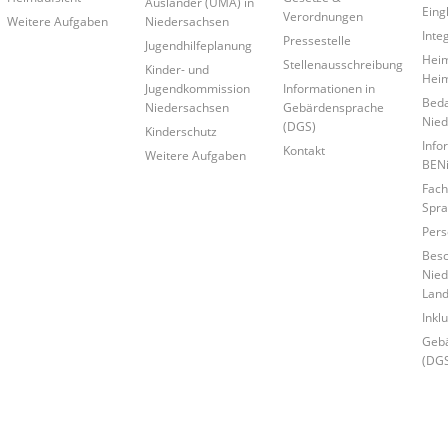
Ausländer (UMA) in
Eing
Verordnungen
Weitere Aufgaben
Niedersachsen
Inte
Pressestelle
Jugendhilfeplanung
Heim
Stellenausschreibung
Kinder- und
Hei
Jugendkommission
Informationen in
Beda
Niedersachsen
Gebärdensprache
Nied
(DGS)
Kinderschutz
Info
Kontakt
Weitere Aufgaben
BEN
Fach
Spra
Pers
Bes
Nied
Land
Inkl
Geb
(DGS