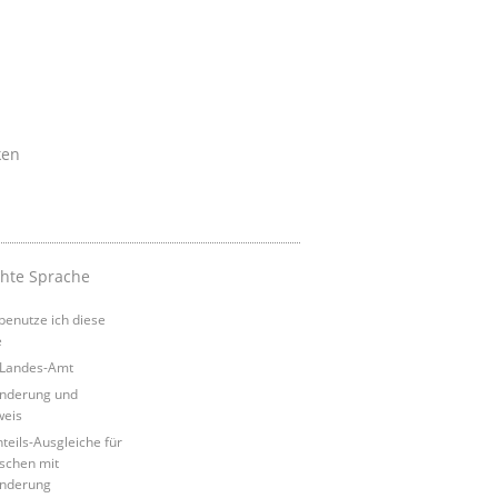
ken
chte Sprache
benutze ich diese
e
Landes-Amt
nderung und
eis
teils-Ausgleiche für
chen mit
nderung