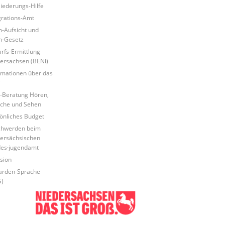
liederungs-Hilfe
grations-Amt
-Aufsicht und
m-Gesetz
rfs-Ermittlung
ersachsen (BENi)
rmationen über das
i
-Beratung Hören,
che und Sehen
önliches Budget
chwerden beim
ersächsischen
es·jugendamt
usion
ärden-Sprache
)