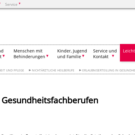
Service
Suchen
nd
Menschen mit
Kinder, Jugend
Service und
Leich
t
Behinderungen
und Familie
Kontakt
EIT UND PFLEGE
NICHTÄRZTLICHE HEILBERUFE
ERLAUBNISERTEILUNG IN GESUNDH
in Gesundheitsfachberufen