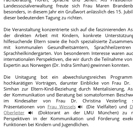
Landessozialverwaltung freute sich Frau Maren Brandenb
besonders, in diesem Jahr ein Grußwort anlässlich des 15. Jub
dieser bedeutenden Tagung zu richten.
Die Veranstaltung konzentrierte sich auf die faszinierenden A
der direkten Arbeit mit Kindern, konkrete Unterstützun
hilfesuchende Eltern sowie die hoch spezialisierte Zusammen
mit kommunalen Gesundheitsämtern, Sprachheilzentre
Sprachheilkindergärten. Von besonderem Interesse waren auc
internationalen Perspektiven, die wir durch die Teilnahme von
Expertin aus Norwegen (Dr. Indra Simhan) gewinnen konnten.
Die Unitagung bot ein abwechslungsreiches Program
hochkarätigen Vorträgen, darunter Einblicke von Frau Dr. 
Simhan zur Eltern-Kind-Beziehung durch Mentalisierung, As
der Kommunikation und Beratung bei somatoformen Beschw
im Kindesalter von Frau Dr. Christina Vesterling 
Präsentationen von
Frau Wessels
(Die Vielfalter) und
D
Oberleiter
(Doktorant an der LMU München) zu n
Perspektiven in der Kommunikation und Förderung exeku
Funktionen bei Kindern und Jugendlichen.