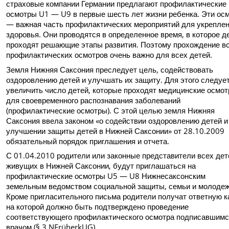
страховые компании Германии предлагают профилактические
осмотры U1 — U9 в первые шесть лет жизни ребенка. Эти ос
— важная часть профилактических мероприятий для укрепле
здоровья. Они проводятся в определенное время, в которое д
проходят решающие этапы развития. Поэтому прохождение в
профилактических осмотров очень важно для всех детей.
Земля Нижняя Саксония преследует цель, содействовать
оздоровлению детей и улучшать их защиту. Для этого следуе
увеличить число детей, которые проходят медицинские осмо
для своевременного распознавания заболеваний
(профилактические осмотры). С этой целью земля Нижняя
Саксония ввела законом «о содействии оздоровлению детей и
улучшении защиты детей в Нижней Саксонии» от 28.10.2009
обязательный порядок приглашения и отчета.
С 01.04.2010 родители или законные представители всех дет
живущих в Нижней Саксонии, будут приглашаться на
профилактические осмотры U5 — U8 Нижнесаксонским
земельным ведомством социальной защиты, семьи и молодеж
Кроме пригласительного письма родители получат ответную к
на которой должно быть подтверждено проведение
соответствующего профилактического осмотра подписавшим
врачом (§ 3 NFrüherkUG).